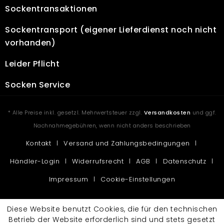
Socken­transaktionen
Sockentransport
(eigener Lieferdienst noch nicht
vorhanden)
Leider Pflicht
Socken Service
* Alle Preise inkl. gesetzl. Mehrwertsteuer zzgl.
Versandkosten
und ggf.
Nachnahmegebühren, wenn nicht anders beschrieben
Kontakt
Versand und Zahlungsbedingungen
Händler-Login
Widerrufsrecht
AGB
Datenschutz
Impressum
Cookie-Einstellungen
Diese Website benutzt Cookies, die für den technischen
Betrieb der Website erforderlich sind und stets gesetzt