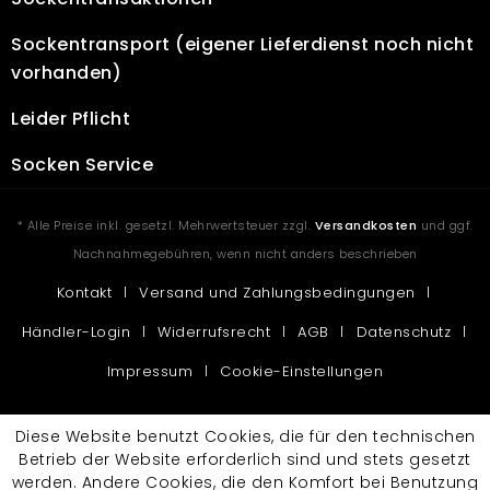
Sockentransport
(eigener Lieferdienst noch nicht
vorhanden)
Leider Pflicht
Socken Service
* Alle Preise inkl. gesetzl. Mehrwertsteuer zzgl.
Versandkosten
und ggf.
Nachnahmegebühren, wenn nicht anders beschrieben
Kontakt
Versand und Zahlungsbedingungen
Händler-Login
Widerrufsrecht
AGB
Datenschutz
Impressum
Cookie-Einstellungen
Diese Website benutzt Cookies, die für den technischen
Betrieb der Website erforderlich sind und stets gesetzt
werden. Andere Cookies, die den Komfort bei Benutzung