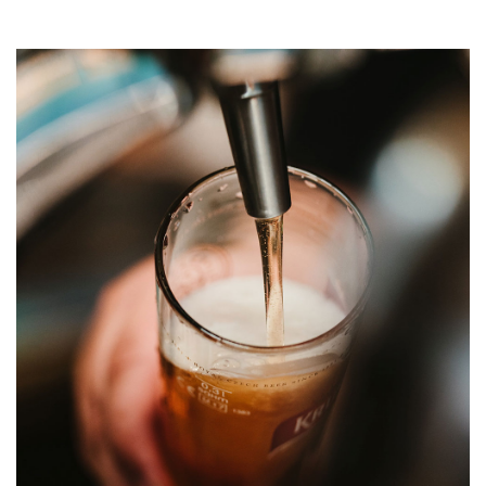
in Bierdose verpackt
Bier Socke
+
15€